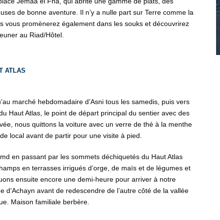
 place Jemaa el Fna, qui abrite une gamme de plats, des
ses de bonne aventure. Il n’y a nulle part sur Terre comme la
us vous promènerez également dans les souks et découvrirez
jeuner au Riad/Hôtel.
T ATLAS
’au marché hebdomadaire d’Asni tous les samedis, puis vers
u Haut Atlas, le point de départ principal du sentier avec des
rivée, nous quittons la voiture avec un verre de thé à la menthe
e local avant de partir pour une visite à pied.
oumd en passant par les sommets déchiquetés du Haut Atlas
hamps en terrasses irrigués d’orge, de maïs et de légumes et
uons ensuite encore une demi-heure pour arriver à notre
ge d’Achayn avant de redescendre de l’autre côté de la vallée
que. Maison familiale berbère.