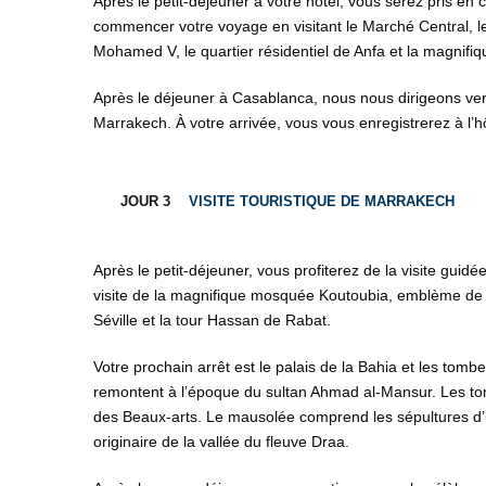
Après le petit-déjeuner à votre hôtel, vous serez pris en
commencer votre voyage en visitant le Marché Central, le 
Mohamed V, le quartier résidentiel de Anfa et la magnif
Après le déjeuner à Casablanca, nous nous dirigeons vers
Marrakech. À votre arrivée, vous vous enregistrerez à l’hô
JOUR 3
VISITE TOURISTIQUE DE MARRAKECH
Après le petit-déjeuner, vous profiterez de la visite g
visite de la magnifique mosquée Koutoubia, emblème de Ma
Séville et la tour Hassan de Rabat.
Votre prochain arrêt est le palais de la Bahia et les t
remontent à l’époque du sultan Ahmad al-Mansur. Les to
des Beaux-arts. Le mausolée comprend les sépultures d
originaire de la vallée du fleuve Draa.