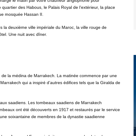
 charge le matin par votre chauffeur anglophone pour
quartier des Habous, le Palais Royal de l’extérieur, la place
ique mosquée Hassan II.
 la deuxième ville impériale du Maroc, la ville rouge de
tel. Une nuit avec dîner.
uidée de la médina de Marrakech. La matinée commence par une
rrakech qui a inspiré d’autres édifices tels que la Giralda de
ombeaux saadiens. Les tombeaux saadiens de Marrakech
mbeaux ont été découverts en 1917 et restaurés par le service
’une soixantaine de membres de la dynastie saadienne