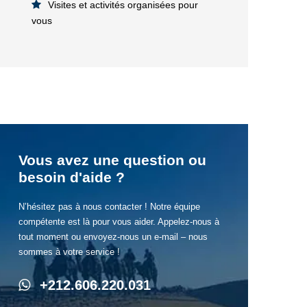
Visites et activités organisées pour
vous
Vous avez une question ou
besoin d'aide ?
N’hésitez pas à nous contacter ! Notre équipe
compétente est là pour vous aider. Appelez-nous à
tout moment ou envoyez-nous un e-mail – nous
sommes à votre service !
+212.606.220.031