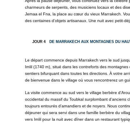
Après la pause déjeuner, vous continuez vers la célèbre
charmeurs de serpents, des musiciens locaux et des diseu
Jemaa el Fna, la place au cœur du vieux Marrakech. Vo
des centaines d’objets artisanaux. Une nuit avec petit-dé
JOUR 4
DE MARRAKECH AUX MONTAGNES DU HAU
Le départ commence depuis Marrakech vers le sud jusqu
Imlil (1740 m), situé dans les contreforts des montagnes d
sentiers bifurquant dans toutes les directions. À votre ar
de bienvenue dans le village où vous rencontrerez un guid
La visite commence au sud vers le village berbère d’Ar
occidental du massif du Toubkal surplombant d’anciens c
toujours entourés d’amandiers et de noyers. Nous contin
déjeuner qui sera servi dans une famille berbère du villa
vers Imlil pour la nuit avec dîner dans un restaurant typi