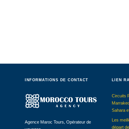
INFORMATIONS DE CONTACT
LIEN R
Circuits
Marrakec
Sahara et
Les meill
Agence Maroc Tours, Opérateur de
départ de