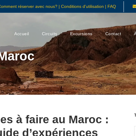
Comment réserver avec nous?
|
Conditions d'utilisation
|
FAQ
Accueil
Circuits
Excursions
Contact
 Maroc
s à faire au Maroc :
uide d’expériences