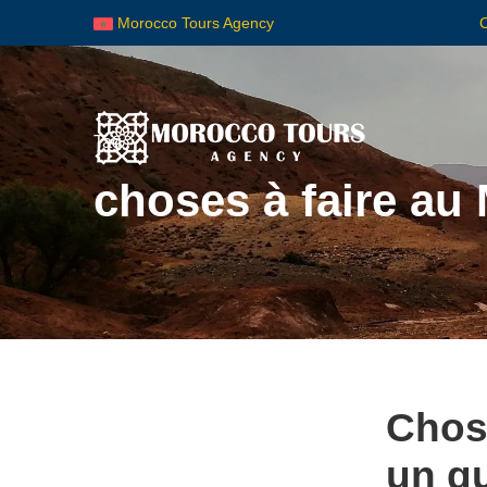
Morocco Tours Agency
Tag
choses à faire au
Chose
un g