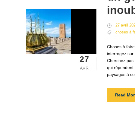
inoub
27 avril 20
choses à f
Choses à fair
interrogez sur
27
Cherchez pas p
qui répondent
AVR
paysages à cou
Read Mor