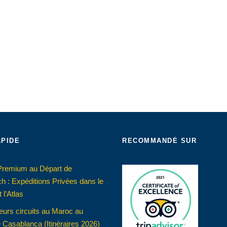
APIDE
RECOMMANDÉ SUR
 Premium au Départ de
h : Expéditions Privées dans le
 l’Atlas
eurs circuits au Maroc au
 Casablanca (Itinéraires 2026)