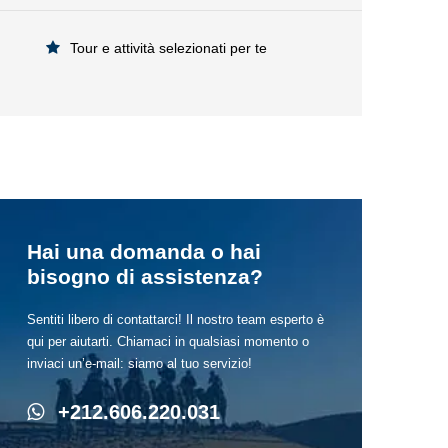
Tour e attività selezionati per te
Hai una domanda o hai
bisogno di assistenza?
Sentiti libero di contattarci! Il nostro team esperto è
qui per aiutarti. Chiamaci in qualsiasi momento o
inviaci un’e-mail: siamo al tuo servizio!
+212.606.220.031