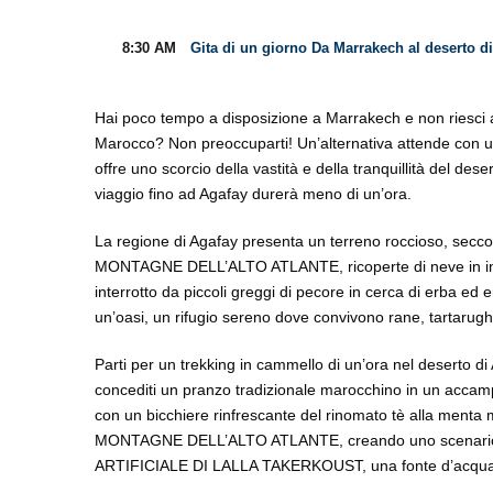
8:30 AM
Gita di un giorno Da Marrakech al deserto d
Hai poco tempo a disposizione a Marrakech e non riesci 
Marocco? Non preoccuparti! Un’alternativa attende co
offre uno scorcio della vastità e della tranquillità del dese
viaggio fino ad Agafay durerà meno di un’ora.
La regione di Agafay presenta un terreno roccioso, secco 
MONTAGNE DELL’ALTO ATLANTE, ricoperte di neve in in
interrotto da piccoli greggi di pecore in cerca di erba e
un’oasi, un rifugio sereno dove convivono rane, tartarugh
Parti per un trekking in cammello di un’ora nel deserto d
concediti un pranzo tradizionale marocchino in un accam
con un bicchiere rinfrescante del rinomato tè alla menta m
MONTAGNE DELL’ALTO ATLANTE, creando uno scenario sc
ARTIFICIALE DI LALLA TAKERKOUST, una fonte d’acqu