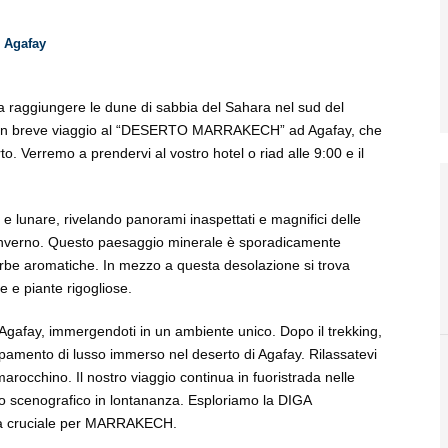
i Agafay
a raggiungere le dune di sabbia del Sahara nel sud del
n un breve viaggio al “DESERTO MARRAKECH” ad Agafay, che
rto. Verremo a prendervi al vostro hotel o riad alle 9:00 e il
e lunare, rivelando panorami inaspettati e magnifici delle
verno. Questo paesaggio minerale è sporadicamente
d erbe aromatiche. In mezzo a questa desolazione si trova
e e piante rigogliose.
i Agafay, immergendoti in un ambiente unico. Dopo il trekking,
pamento di lusso immerso nel deserto di Agafay. Rilassatevi
arocchino. Il nostro viaggio continua in fuoristrada nelle
enografico in lontananza. Esploriamo la DIGA
a cruciale per MARRAKECH.