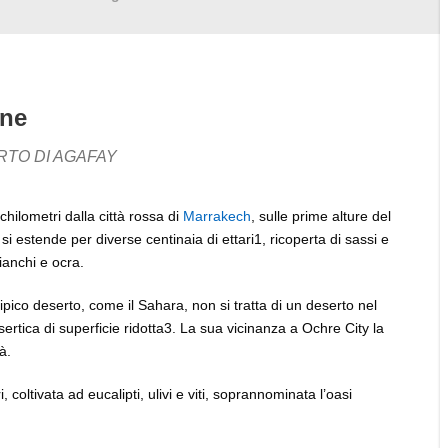
one
RTO DI AGAFAY
chilometri dalla città rossa di
Marrakech
, sulle prime alture del
i estende per diverse centinaia di ettari1, ricoperta di sassi e
ianchi e ocra.
ipico deserto, come il Sahara, non si tratta di un deserto nel
ertica di superficie ridotta3. La sua vicinanza a Ochre City la
à.
 coltivata ad eucalipti, ulivi e viti, soprannominata l’oasi